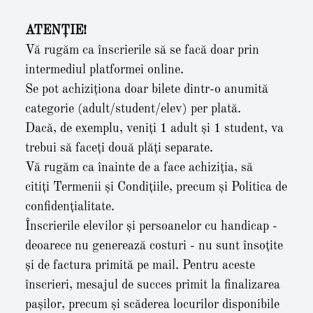
ATENȚIE!
Vă rugăm ca înscrierile să se facă doar prin
intermediul platformei online.
Se pot achiziționa doar bilete dintr-o anumită
categorie (adult/student/elev) per plată.
Dacă, de exemplu, veniți 1 adult și 1 student, va
trebui să faceți două plăți separate.
Vă rugăm ca înainte de a face achiziția, să
citiți
Termenii și Condițiile
, precum și
Politica de
confidențialitate
.
Înscrierile elevilor și persoanelor cu handicap -
deoarece nu generează costuri - nu sunt însoțite
și de factura primită pe mail. Pentru aceste
înscrieri, mesajul de succes primit la finalizarea
pașilor, precum și scăderea locurilor disponibile