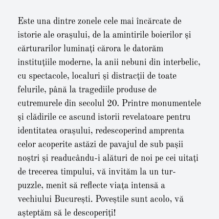
Este una dintre zonele cele mai încărcate de
istorie ale orașului, de la amintirile boierilor și
cărturarilor luminați cărora le datorăm
instituțiile moderne, la anii nebuni din interbelic,
cu spectacole, localuri și distracții de toate
felurile, până la tragediile produse de
cutremurele din secolul 20. Printre monumentele
și clădirile ce ascund istorii revelatoare pentru
identitatea orașului, redescoperind amprenta
celor acoperite astăzi de pavajul de sub pașii
noștri și readucându-i alături de noi pe cei uitați
de trecerea timpului, vă invităm la un tur-
puzzle, menit să reflecte viața intensă a
vechiului București. Poveștile sunt acolo, vă
așteptăm să le descoperiți!