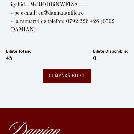
igshid=MzRlODBiNWFlZA==
- pe e-mail:
eu@damiananfile.ro
- la numărul de telefon: 0792 326 426 (0792
DAMIAN)
Bilete Totale:
Bilete Disponibile:
45
0
CUMPĂRĂ BILET